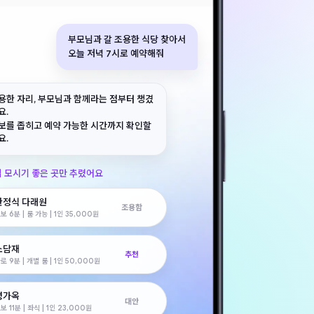
부모님과 갈 조용한 식당 찾아서
오늘 저녁 7시로 예약해줘
용한 자리, 부모님과 함께라는 점부터 챙겼
요.
보를 좁히고 예약 가능한 시간까지 확인할
요.
 모시기 좋은 곳만 추렸어요
한정식 다래원
조용함
보 6분 | 룸 가능 | 1인 35,000원
소담재
추천
로 9분 | 개별 룸 | 1인 50,000원
명가옥
대안
보 11분 | 좌식 | 1인 23,000원