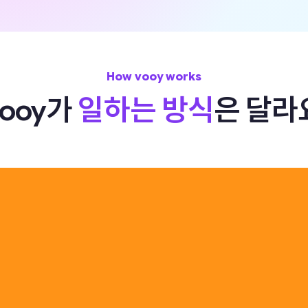
How vooy works
vooy가
일하는 방식
은 달라
성장
쓸수록 나에게
맞춰 자라요